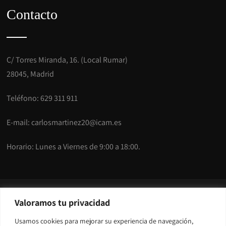
Contacto
C/ Torres Miranda, 16. (Local Rumar)
28045, Madrid
Teléfono: 629 311 911
E-mail:
carlosmartinez20@icam.es
Horario: Lunes a Viernes de 9:00 a 18:00.
© Copyright 2025 CM Abogados
Valoramos tu privacidad
Abogado especializado en derecho penal y derecho civil en
Usamos cookies para mejorar su experiencia de navegación,