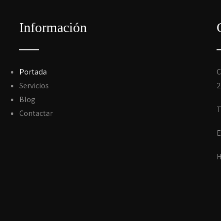
Información
Portada
C
Servicios
2
Blog
T
o
Contactar
E
H