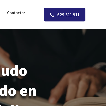
Contactar
629 311 911
judo
do en